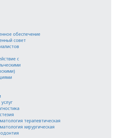
енное обеспечение
енный совет
иалистов
йствие с
ьческими
рскими)
циями
и
 услуг
гностика
стезия
матология терапевтическая
матология хирургическая
одонтия