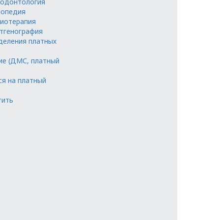
одонтология
опедия
иотерапия
тгенография
деления платных
ие (ДМС, платный
ся на платный
тить