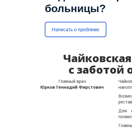
больницы?
Написать о проблеме
Чайковская
c заботой 
Главный врач
Чайко
Юрков Геннадий Фирстович
накоп
Возмо
рестав
Для о
полик
Главн