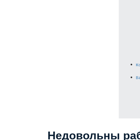
К
В
Недовольны ра