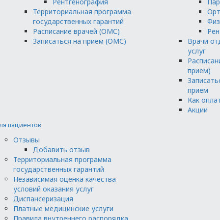
Рентгенография
Пар
Территориальная программа
Орт
государственных гарантий
Физ
Расписание врачей (ОМС)
Рен
Записаться на прием (ОМС)
Врачи от
услуг
Расписан
прием)
Записать
прием
Как опла
Акции
ля пациентов
Отзывы
Добавить отзыв
Территориальная программа
государственных гарантий
Независимая оценка качества
условий оказания услуг
Диспансеризация
Платные медицинские услуги
Правила внутреннего распорядка