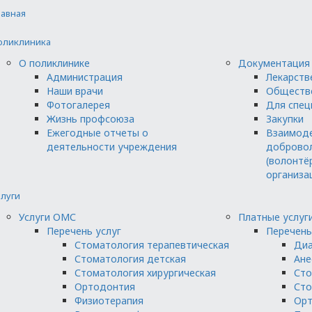
лавная
оликлиника
О поликлинике
Документация
Администрация
Лекарств
Наши врачи
Обществ
Фотогалерея
Для спец
Жизнь профсоюза
Закупки
Ежегодные отчеты о
Взаимоде
деятельности учреждения
добровол
(волонтё
организа
слуги
Услуги ОМС
Платные услуг
Перечень услуг
Перечень
Стоматология терапевтическая
Диа
Стоматология детская
Ане
Стоматология хирургическая
Сто
Ортодонтия
Сто
Физиотерапия
Орт